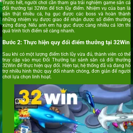
Trước hết, người chơi cần tham gia trải nghiệm game săn cá
đổi thưởng tại 32Win để tích lũy điểm. Nhiệm vụ của bạn là
săn thật nhiều cá, hạ gục được các boss và hoàn thành
những nhiệm vụ được giao để nhận được số điểm thưởng
xứng đáng. Nếu anh em hạ gục được càng nhiều cá lớn thì
quá trình tích điểm sẽ càng nhanh.
Bước 2: Thực hiện quy đổi điểm thưởng tại 32Win
Sau khi có một lượng điểm tích lũy vừa đủ, thành viên có thể
truy cập vào mục Đổi Thưởng tại sảnh săn cá đổi thưởng
32Win để thực hiện quy đổi. Hiện tại, hệ thống đã và đang hỗ
trợ nhiều hình thức quy đổi nhanh chóng, đơn giản để người
chơi lựa chọn linh hoạt.