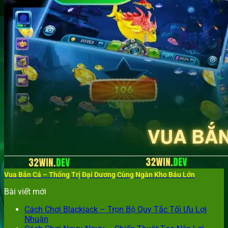
Vua Bắn Cá – Thống Trị Đại Dương Cùng Ngàn Kho Báu Lớn
Bài viết mới
Cách Chơi Blackjack – Trọn Bộ Quy Tắc Tối Ưu Lợi
Nhuận