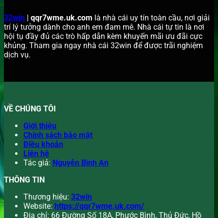
32win
|
qqr7wme.uk.com
là nhà cái uy tín toàn cầu, nơi giải
trí lý tưởng dành cho anh em đam mê. Nhà cái tự tin là nơi
hội tụ đầy đủ các trò hấp dẫn kèm khuyến mãi ưu đãi cực
khủng. Tham gia ngay nhà cái 32win để được trãi nghiệm
dịch vụ.
VỀ CHÚNG TÔI
Giới thiệu
Chính sách bảo mật
Điều khoản
Liên hệ
Tác giả:
Nguyễn Bình An
THÔNG TIN
Thương hiệu:
32win
Website:
https://qqr7wme.uk.com/
Địa chỉ: 66 Đường Số 18A, Phước Bình, Thủ Đức, Hồ