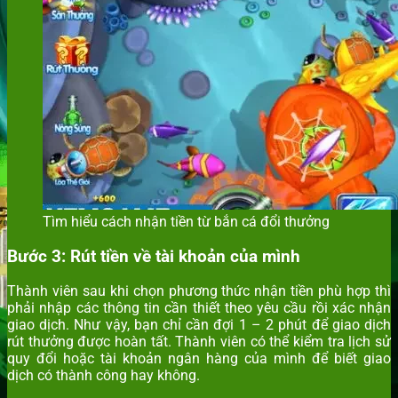
Tìm hiểu cách nhận tiền từ bắn cá đổi thưởng
Bước 3: Rút tiền về tài khoản của mình
Thành viên sau khi chọn phương thức nhận tiền phù hợp thì
phải nhập các thông tin cần thiết theo yêu cầu rồi xác nhận
giao dịch. Như vậy, bạn chỉ cần đợi 1 – 2 phút để giao dịch
rút thưởng được hoàn tất. Thành viên có thể kiểm tra lịch sử
quy đổi hoặc tài khoản ngân hàng của mình để biết giao
dịch có thành công hay không.