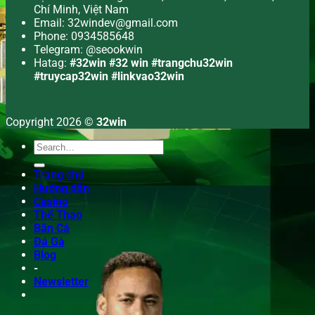
Chí Minh, Việt Nam
Email:
32windev@gmail.com
Phone: 0934585648
Telegram: @seookwin
Hatag:
#32win #32 win #trangchu32win
#truycap32win #linkvao32win
Copyright 2026 ©
32win
Trang chủ
Hướng dẫn
Casino
Thể Thao
Bắn Cá
Đá Gà
Blog
-
Newsletter