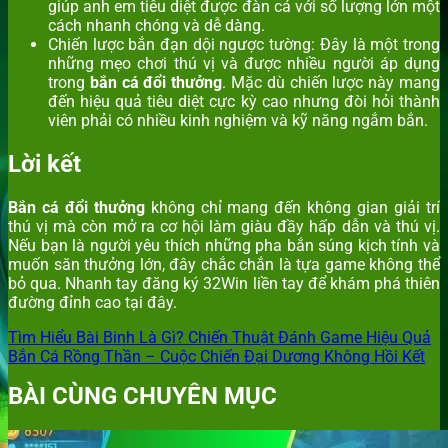
giúp anh em tiêu diệt được đàn cá với số lượng lớn một
cách nhanh chóng và dễ dàng.
Chiến lược bắn đạn dội ngược tường: Đây là một trong
những mẹo chơi thú vị và được nhiều người áp dụng
trong
bắn cá đổi thưởng
. Mặc dù chiến lược này mang
đến hiệu quả tiêu diệt cực kỳ cao nhưng đòi hỏi thành
viên phải có nhiều kinh nghiệm và kỹ năng ngắm bắn.
Lời kết
Bắn cá đổi thưởng
không chỉ mang đến không gian giải trí
thú vị mà còn mở ra cơ hội làm giàu đầy hấp dẫn và thú vị.
Nếu bạn là người yêu thích những pha bắn súng kịch tính và
muốn săn thưởng lớn, đây chắc chắn là tựa game không thể
bỏ qua. Nhanh tay đăng ký 32Win liền tay để khám phá thiên
đường đỉnh cao tại đây.
Tìm Hiểu Bài Binh Là Gì? Chiến Thuật Đánh Game Hiệu Quả
Bắn Cá Rồng Thần – Cuộc Chiến Đại Dương Không Hồi Kết
BÀI CÙNG CHUYÊN MỤC