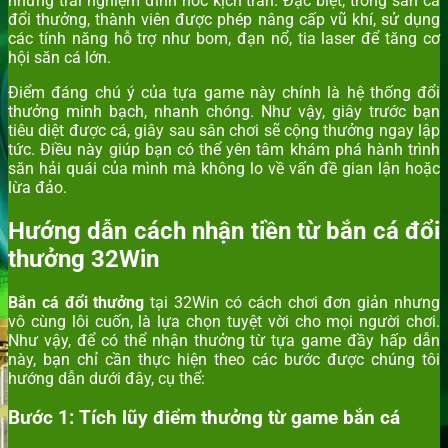
những trải nghiệm đỉnh nóc kịch trần. Đặc biệt, trong săn cá
đổi thưởng, thành viên được phép nâng cấp vũ khí, sử dụng
các tính năng hỗ trợ như bom, đạn nổ, tia laser để tăng cơ
hội săn cá lớn.
Điểm đáng chú ý của tựa game này chính là hệ thống đổi
thưởng minh bạch, nhanh chóng. Như vậy, giây trước bạn
tiêu diệt được cá, giây sau sân chơi sẽ cộng thưởng ngay lập
tức. Điều này giúp bạn có thể yên tâm khám phá hành trình
săn hải quái của mình mà không lo về vấn đề gian lận hoặc
lừa đảo.
Hướng dẫn cách nhận tiền từ bắn cá đổi
thưởng 32Win
Bắn cá đổi thưởng
tại 32Win có cách chơi đơn giản nhưng
vô cùng lôi cuốn, là lựa chọn tuyệt vời cho mọi người chơi.
Như vậy, để có thể nhận thưởng từ tựa game đầy hấp dẫn
này, bạn chỉ cần thực hiện theo các bước được chúng tôi
hướng dẫn dưới đây, cụ thể:
Bước 1: Tích lũy điểm thưởng từ game bắn cá