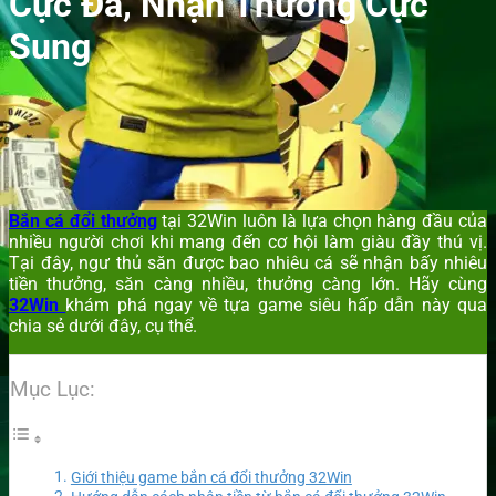
Cực Đã, Nhận Thưởng Cực
Sung
Bắn cá đổi thưởng
tại 32Win luôn là lựa chọn hàng đầu của
nhiều người chơi khi mang đến cơ hội làm giàu đầy thú vị.
Tại đây, ngư thủ săn được bao nhiêu cá sẽ nhận bấy nhiêu
tiền thưởng, săn càng nhiều, thưởng càng lớn. Hãy cùng
32Win
khám phá ngay về tựa game siêu hấp dẫn này qua
chia sẻ dưới đây, cụ thể.
Mục Lục:
Giới thiệu game bắn cá đổi thưởng 32Win