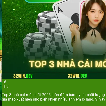
16
Th3
Top 3 nhà cái mới nhất 2025 luôn đảm bảo uy tín chất lượng 
giả mạo xuất hiện phổ biến khiến nhiều anh em lo lắng. Vì vậy 