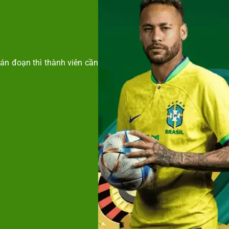
án đoạn thì thành viên cần