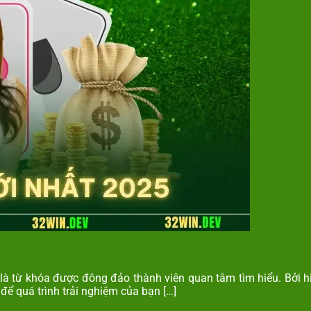
là từ khóa được đông đảo thành viên quan tâm tìm hiểu. Bởi h
để quá trình trải nghiệm của bạn […]