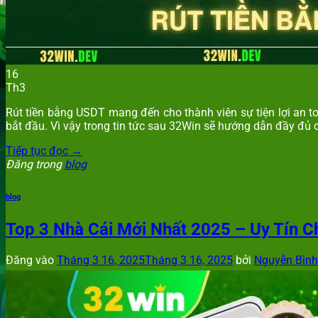
16
Th3
Rút tiền bằng USDT mang đến cho thành viên sự tiện lợi an to
bắt đầu. Vì vậy trong tin tức sau 32Win sẽ hướng dẫn đầy đủ ch
Tiếp tục đọc
→
Đăng trong
blog
blog
Top 3 Nhà Cái Mới Nhất 2025 – Uy Tín 
Đăng vào
Tháng 3 16, 2025
Tháng 3 16, 2025
bởi
Nguyễn Bình