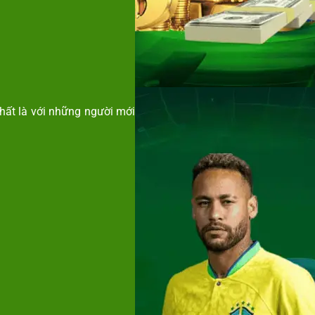
nhất là với những người mới