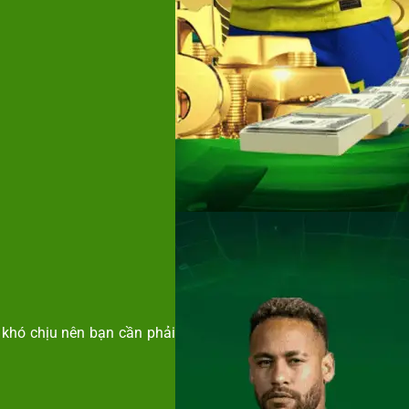
y khó chịu nên bạn cần phải