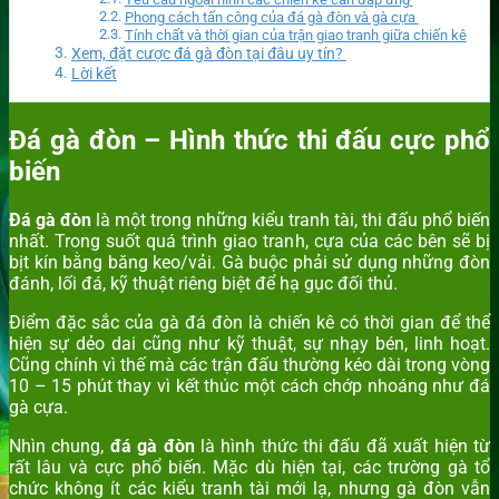
Phong cách tấn công của đá gà đòn và gà cựa
Tính chất và thời gian của trận giao tranh giữa chiến kê
Xem, đặt cược đá gà đòn tại đâu uy tín?
Lời kết
Đá gà đòn – Hình thức thi đấu cực phổ
biến
Đá gà đòn
là một trong những kiểu tranh tài, thi đấu phổ biến
nhất. Trong suốt quá trình giao tranh, cựa của các bên sẽ bị
bịt kín bằng băng keo/vải. Gà buộc phải sử dụng những đòn
đánh, lối đá, kỹ thuật riêng biệt để hạ gục đối thủ.
Điểm đặc sắc của gà đá đòn là chiến kê có thời gian để thể
hiện sự dẻo dai cũng như kỹ thuật, sự nhạy bén, linh hoạt.
Cũng chính vì thế mà các trận đấu thường kéo dài trong vòng
10 – 15 phút thay vì kết thúc một cách chớp nhoáng như đá
gà cựa.
Nhìn chung,
đá gà đòn
là hình thức thi đấu đã xuất hiện từ
rất lâu và cực phổ biến. Mặc dù hiện tại, các trường gà tổ
chức không ít các kiểu tranh tài mới lạ, nhưng gà đòn vẫn