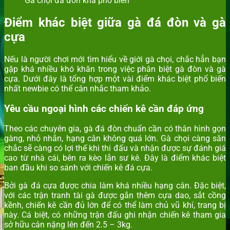
Gà chọi đá đòn khá phổ biến
Điểm khác biệt giữa gà đá đòn và gà
cựa
Nếu là người chơi mới tìm hiểu về giới gà chọi, chắc hẳn bạn
gặp khá nhiều khó khăn trong việc phân biệt gà đòn và gà
cựa. Dưới đây là tổng hợp một vài điểm khác biệt phổ biến
nhất newbie có thể cân nhắc tham khảo.
Yêu cầu ngoại hình các chiến kê cần đáp ứng
Theo các chuyên gia, gà đá đòn chuẩn cần có thân hình gọn
gàng, nhỏ nhắn, hạng cân không quá lớn. Gà chọi càng săn
chắc sẽ càng có lợi thế khi thi đấu và nhận được sự đánh giá
cao từ nhà cái, bên ra kèo lẫn sư kê. Đây là điểm khác biệt
ban đầu khi so sánh với chiến kê đá cựa.
Bởi gà đá cựa được chia làm khá nhiều hạng cân. Đặc biệt,
với các trận tranh tài gà được gắn thêm cựa dao, sắt cồng
kềnh, chiến kê cần đủ lớn để có thể làm chủ vũ khí, trang bị
này. Cá biệt, có những trận đấu ghi nhận chiến kê tham gia
sở hữu cân nặng lên đến 2.5 – 3kg.