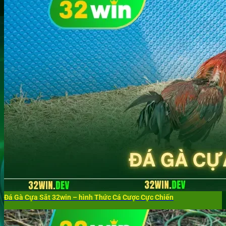
Đá Gà Cựa Sắt 32win – hình Thức Cá Cược Cực Chiến