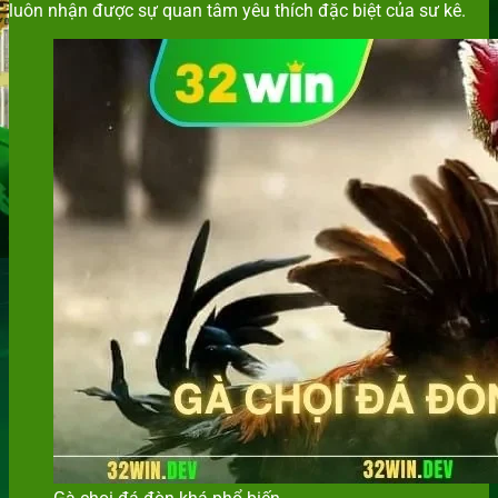
luôn nhận được sự quan tâm yêu thích đặc biệt của sư kê.