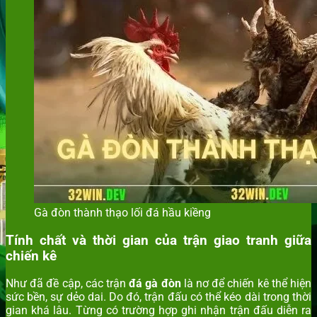
Gà đòn thành thạo lối đá hầu kiềng
Tính chất và thời gian của trận giao tranh giữa
chiến kê
Như đã đề cập, các trận
đá gà đòn
là nơ để chiến kê thể hiện
sức bền, sự dẻo dai. Do đó, trận đấu có thể kéo dài trong thời
gian khá lâu. Từng có trường hợp ghi nhận trận đấu diễn ra