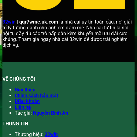
32win
|
qqr7wme.uk.com
là nhà cái uy tín toàn cầu, nơi giải
trí lý tưởng dành cho anh em đam mê. Nhà cái tự tin là nơi
hội tụ đầy đủ các trò hấp dẫn kèm khuyến mãi ưu đãi cực
khủng. Tham gia ngay nhà cái 32win để được trãi nghiệm
dịch vụ.
VỀ CHÚNG TÔI
Giới thiệu
Chính sách bảo mật
Điều khoản
Liên hệ
Tác giả:
Nguyễn Bình An
THÔNG TIN
Thương hiệu:
32win