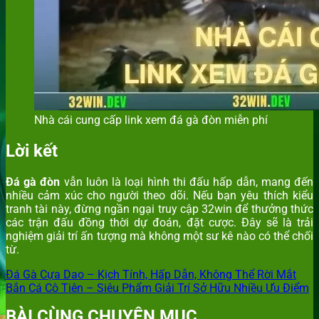
Nhà cái cung cấp link xem đá gà đòn miễn phí
Lời kết
Đá gà đòn
vẫn luôn là loại hình thi đấu hấp dẫn, mang đến
nhiều cảm xúc cho người theo dõi. Nếu bạn yêu thích kiểu
tranh tài này, đừng ngần ngại truy cập 32win để thưởng thức
các trận đấu đồng thời dự đoán, đặt cược. Đây sẽ là trải
nghiệm giải trí ấn tượng mà không một sư kê nào có thể chối
từ.
Đá Gà Cựa Dao – Kịch Tính, Hấp Dẫn, Không Thể Rời Mắt
Bắn Cá Cô Tiên – Siêu Phẩm Giải Trí Sở Hữu Nhiều Ưu Điểm
BÀI CÙNG CHUYÊN MỤC