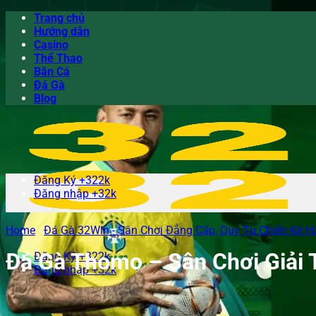
Trang chủ
Hướng dẫn
Casino
Thể Thao
Bắn Cá
Đá Gà
Blog
Đăng Ký +322k
Đăng nhập +32k
Home
-
Đá Gà 32Win - Sân Chơi Đẳng Cấp, Quy Tụ Chiến Kê 
Đá Gà Thomo – Sân Chơi Giải 
Đăng Ký +322k
Đăng nhập +32k