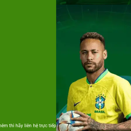
êm thì hãy liên hệ trực tiếp