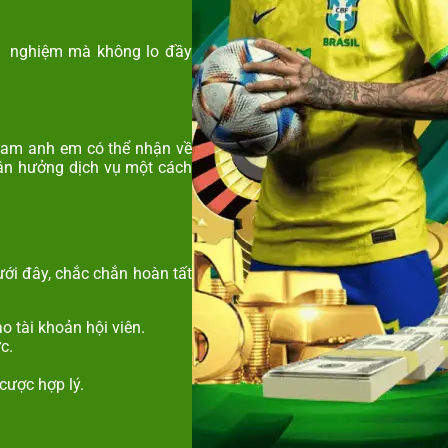
ải nghiệm mà không lo đầy
tham anh em có thể nhận về
tận hưởng dịch vụ một cách
ới đây, chắc chắn hoàn tất
o tài khoản hội viên.
c.
cược hợp lý.