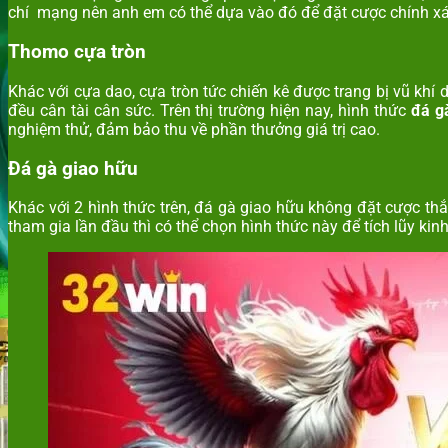
chí mạng nên anh em có thể dựa vào đó để đặt cược chính xá
Thomo cựa tròn
Khác với cựa dao, cựa tròn tức chiến kê được trang bị vũ khí
đều cân tài cân sức. Trên thị trường hiện nay, hình thức
đá g
nghiệm thử, đảm bảo thu về phần thưởng giá trị cao.
Đá gà giao hữu
Khác với 2 hình thức trên, đá gà giao hữu không đặt cược th
tham gia lần đầu thì có thể chọn hình thức này để tích lũy kin