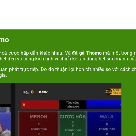
omo
c cá cược hấp dẫn khác nhau. Và
đá gà Thomo
mà một trong n
hết đều vô cùng kịch tính vì chiến kê tận dụng hết sức mạnh củ
n phát trực tiếp. Do đó thuận lợi hơn rất nhiều so với cách c
gia.