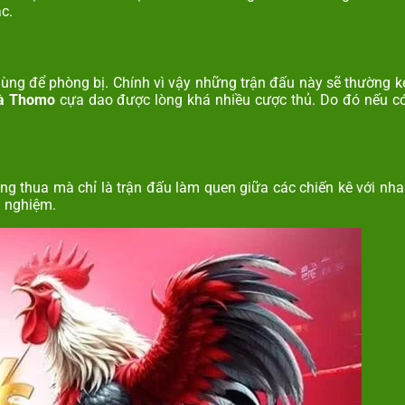
c.
 dùng để phòng bị. Chính vì vậy những trận đấu này sẽ thường k
à Thomo
cựa dao được lòng khá nhiều cược thủ. Do đó nếu có 
ắng thua mà chỉ là trận đấu làm quen giữa các chiến kê với nh
h nghiệm.