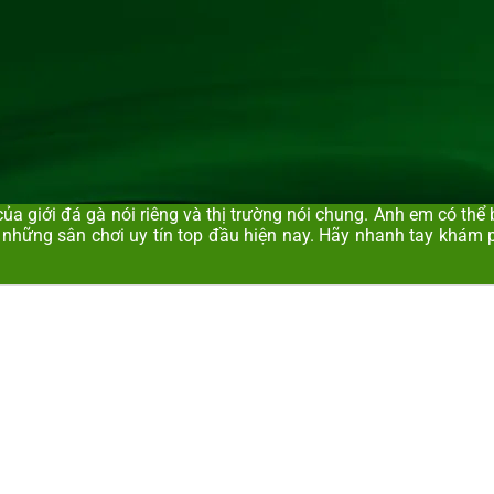
ủa giới đá gà nói riêng và thị trường nói chung. Anh em có thể
g những sân chơi uy tín top đầu hiện nay. Hãy nhanh tay khám 