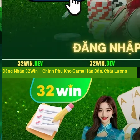
Đăng Nhập 32Win – Chinh Phụ Kho Game Hấp Dẫn, Chất Lượng