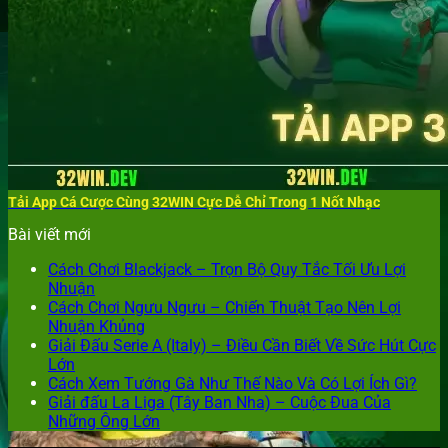
Tải App Cá Cược Cùng 32WIN Cực Dễ Chỉ Trong 1 Nốt Nhạc
Bài viết mới
Cách Chơi Blackjack – Trọn Bộ Quy Tắc Tối Ưu Lợi
Nhuận
Cách Chơi Ngưu Ngưu – Chiến Thuật Tạo Nên Lợi
Nhuận Khủng
Giải Đấu Serie A (Italy) – Điều Cần Biết Về Sức Hút Cực
Lớn
Cách Xem Tướng Gà Như Thế Nào Và Có Lợi Ích Gì?
Giải đấu La Liga (Tây Ban Nha) – Cuộc Đua Của
Những Ông Lớn