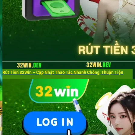
Rút Tiền 32Win – Cập Nhật Thao Tác Nhanh Chóng, Thuận Tiện