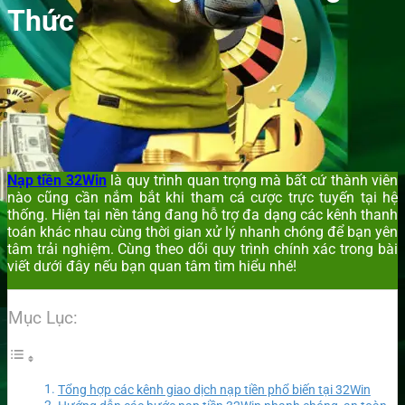
Thức
Nạp tiền
32Win
là quy trình quan trọng mà bất cứ thành viên
nào cũng cần nắm bắt khi tham cá cược trực tuyến tại hệ
thống. Hiện tại nền tảng đang hỗ trợ đa dạng các kênh thanh
toán khác nhau cùng thời gian xử lý nhanh chóng để bạn yên
tâm trải nghiệm. Cùng theo dõi quy trình chính xác trong bài
viết dưới đây nếu bạn quan tâm tìm hiểu nhé!
Mục Lục:
Tổng hợp các kênh giao dịch nạp tiền phổ biến tại 32Win