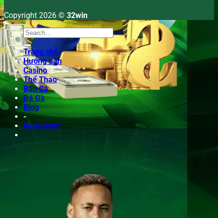
Copyright 2026 ©
32win
Trang chủ
Hướng dẫn
Casino
Thể Thao
Bắn Cá
Đá Gà
Blog
-
Newsletter