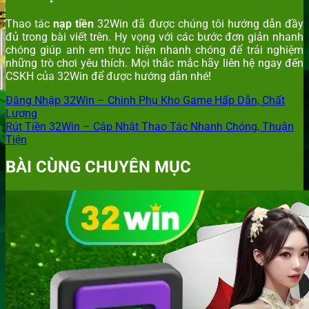
Thao tác
nạp tiền
32Win đã được chúng tôi hướng dẫn đầy
đủ trong bài viết trên. Hy vọng với các bước đơn giản nhanh
chóng giúp anh em thực hiện nhanh chóng để trải nghiệm
những trò chơi yêu thích. Mọi thắc mắc hãy liên hệ ngay đến
CSKH của 32Win để được hướng dẫn nhé!
Đăng Nhập 32Win – Chinh Phụ Kho Game Hấp Dẫn, Chất
Lượng
Rút Tiền 32Win – Cập Nhật Thao Tác Nhanh Chóng, Thuận
Tiện
BÀI CÙNG CHUYÊN MỤC