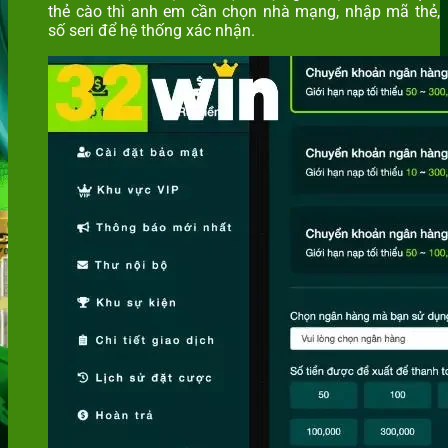
thẻ cào thì anh em cần chọn nhà mạng, nhập mã thẻ,
số seri để hệ thống xác nhận.