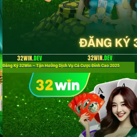
Đăng Ký 32Win – Tận Hưởng Dịch Vụ Cá Cược Đỉnh Cao 2025