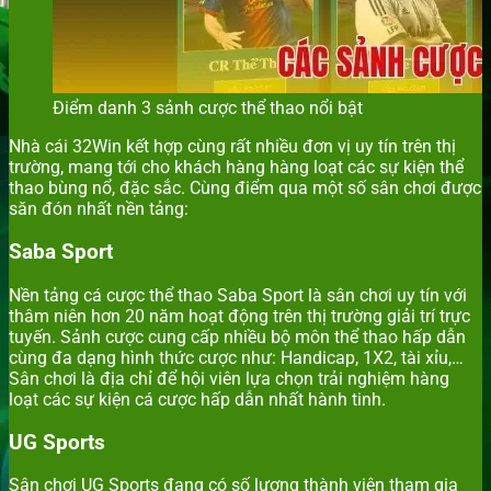
Điểm danh 3 sảnh cược thể thao nổi bật
Nhà cái 32Win kết hợp cùng rất nhiều đơn vị uy tín trên thị
trường, mang tới cho khách hàng hàng loạt các sự kiện thể
thao bùng nổ, đặc sắc. Cùng điểm qua một số sân chơi được
săn đón nhất nền tảng:
Saba Sport
Nền tảng cá cược thể thao Saba Sport là sân chơi uy tín với
thâm niên hơn 20 năm hoạt động trên thị trường giải trí trực
tuyến. Sảnh cược cung cấp nhiều bộ môn thể thao hấp dẫn
cùng đa dạng hình thức cược như: Handicap, 1X2, tài xỉu,…
Sân chơi là địa chỉ để hội viên lựa chọn trải nghiệm hàng
loạt các sự kiện cá cược hấp dẫn nhất hành tinh.
UG Sports
Sân chơi UG Sports đang có số lượng thành viên tham gia