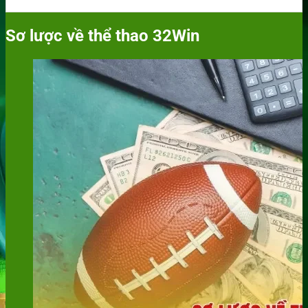
Sơ lược về thể thao 32Win