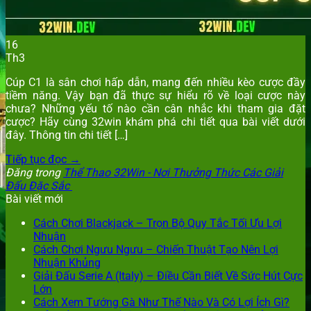
16
Th3
Cúp C1 là sân chơi hấp dẫn, mang đến nhiều kèo cược đầy
tiềm năng. Vậy bạn đã thực sự hiểu rõ về loại cược này
chưa? Những yếu tố nào cần cân nhắc khi tham gia đặt
cược? Hãy cùng 32win khám phá chi tiết qua bài viết dưới
đây. Thông tin chi tiết […]
Tiếp tục đọc
→
Đăng trong
Thể Thao 32Win - Nơi Thưởng Thức Các Giải
Đấu Đặc Sắc
Bài viết mới
Cách Chơi Blackjack – Trọn Bộ Quy Tắc Tối Ưu Lợi
Nhuận
Cách Chơi Ngưu Ngưu – Chiến Thuật Tạo Nên Lợi
Nhuận Khủng
Giải Đấu Serie A (Italy) – Điều Cần Biết Về Sức Hút Cực
Lớn
Cách Xem Tướng Gà Như Thế Nào Và Có Lợi Ích Gì?