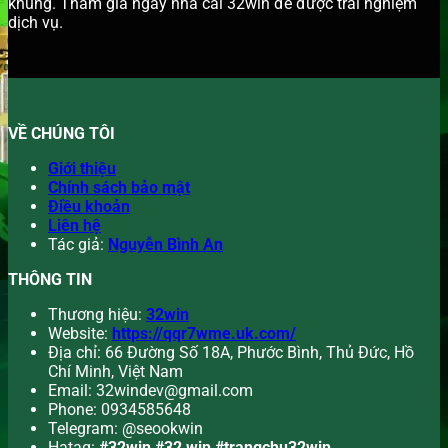
khủng. Tham gia ngay nhà cái 32win để được trãi nghiệm
dịch vụ.
VỀ CHÚNG TÔI
Giới thiệu
Chính sách bảo mật
Điều khoản
Liên hệ
Tác giả:
Nguyễn Bình An
THÔNG TIN
Thương hiệu:
32win
Website:
https://qqr7wme.uk.com/
Địa chỉ: 66 Đường Số 18A, Phước Bình, Thủ Đức, Hồ
Chí Minh, Việt Nam
Email:
32windev@gmail.com
Phone: 0934585648
Telegram: @seookwin
Hatag:
#32win #32 win #trangchu32win