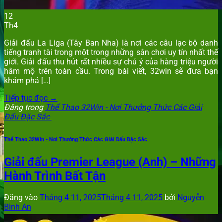
12
Th4
Giải đấu La Liga (Tây Ban Nha) là nơi các câu lạc bộ danh
tiếng tranh tài trong một trong những sân chơi uy tín nhất thế
giới. Giải đấu thu hút rất nhiều sự chú ý của hàng triệu người
hâm mộ trên toàn cầu. Trong bài viết, 32win sẽ đưa bạn
khám phá […]
Tiếp tục đọc
→
Đăng trong
Thể Thao 32Win - Nơi Thưởng Thức Các Giải
Đấu Đặc Sắc
Thể Thao 32Win - Nơi Thưởng Thức Các Giải Đấu Đặc Sắc
Giải đấu Premier League (Anh) – Những
Hành Trình Bất Tận
Đăng vào
Tháng 4 11, 2025
Tháng 4 11, 2025
bởi
Nguyễn
Bình An