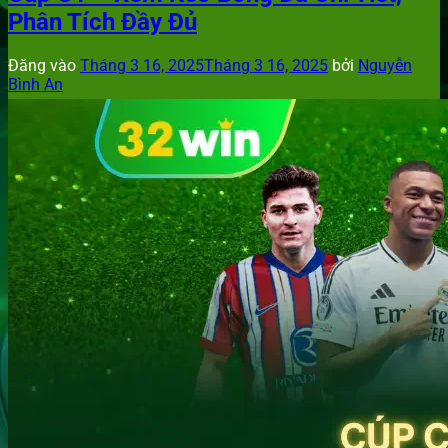
Phân Tích Đầy Đủ
Đăng vào
Tháng 3 16, 2025
Tháng 3 16, 2025
bởi
Nguyễn
Bình An