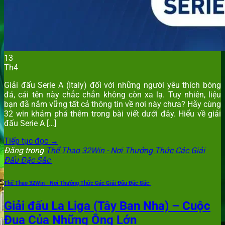
13
Th4
Giải đấu Serie A (Italy) đối với những người yêu thích bóng
đá, cái tên này chắc chắn không còn xa lạ. Tuy nhiên, liệu
bạn đã nắm vững tất cả thông tin về nơi này chưa? Hãy cùng
32 win khám phá thêm trong bài viết dưới đây. Hiểu về giải
đấu Serie A […]
Tiếp tục đọc
→
Đăng trong
Thể Thao 32Win - Nơi Thưởng Thức Các Giải
Đấu Đặc Sắc
Thể Thao 32Win - Nơi Thưởng Thức Các Giải Đấu Đặc Sắc
Giải đấu La Liga (Tây Ban Nha) – Cuộc
Đua Của Những Ông Lớn