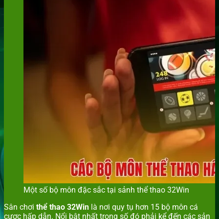
Một số bộ môn đặc sắc tại sảnh thể thao 32Win
Sân chơi
thể thao 32Win
là nơi quy tụ hơn 15 bộ môn cá
cược hấp dẫn. Nổi bật nhất trong số đó phải kể đến các sản