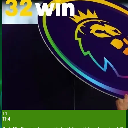
11
Th4