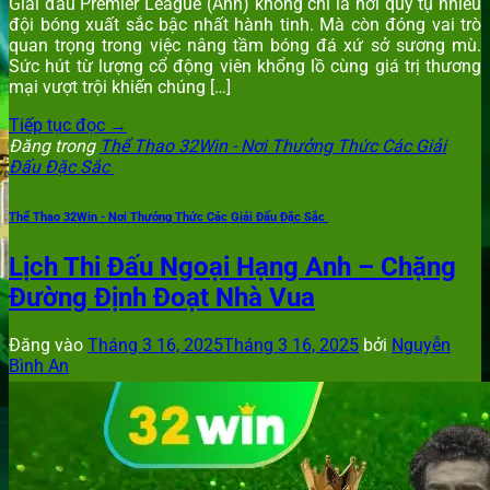
Giải đấu Premier League (Anh) không chỉ là nơi quy tụ nhiều
đội bóng xuất sắc bậc nhất hành tinh. Mà còn đóng vai trò
quan trọng trong việc nâng tầm bóng đá xứ sở sương mù.
Sức hút từ lượng cổ động viên khổng lồ cùng giá trị thương
mại vượt trội khiến chúng […]
Tiếp tục đọc
→
Đăng trong
Thể Thao 32Win - Nơi Thưởng Thức Các Giải
Đấu Đặc Sắc
Thể Thao 32Win - Nơi Thưởng Thức Các Giải Đấu Đặc Sắc
Lịch Thi Đấu Ngoại Hạng Anh – Chặng
Đường Định Đoạt Nhà Vua
Đăng vào
Tháng 3 16, 2025
Tháng 3 16, 2025
bởi
Nguyễn
Bình An