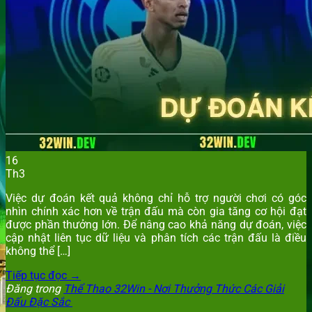
16
Th3
Việc dự đoán kết quả không chỉ hỗ trợ người chơi có góc
nhìn chính xác hơn về trận đấu mà còn gia tăng cơ hội đạt
được phần thưởng lớn. Để nâng cao khả năng dự đoán, việc
cập nhật liên tục dữ liệu và phân tích các trận đấu là điều
không thể […]
Tiếp tục đọc
→
Đăng trong
Thể Thao 32Win - Nơi Thưởng Thức Các Giải
Đấu Đặc Sắc