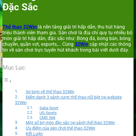
Đặc Sắc
Thể thao 32Win
là nền tảng giải trí hấp dẫn, thu hút hàng
triệu thành viên tham gia. Sân chơi là địa chỉ quy tụ nhiều bộ
môn giải trí hấp dẫn, đặc sắc như: Bóng đá, bóng bàn, bóng
chuyền, quần vợt, esports,… Cùng
32Win
cập nhật các thông
tin về sân chơi trực tuyến hút khách trong bài viết dưới đây.
Mục Lục:
Sơ lược về thể thao 32Win
Điểm danh 3 sảnh cược thể thao nổi bật tại website
32Win
Saba Sport
UG Sports
CMD 368
Một số bộ môn đặc sắc tại sảnh thể thao 32Win
Ưu điểm của sân chơi thể thao 32Win
Kết Luận