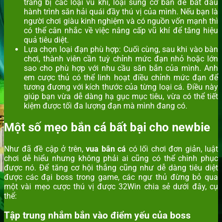
trang bị các loại vũ khí, loại súng cơ bản để bắt đầu
hành trình săn hải quái đầy thú vị của mình. Nếu bạn là
người chơi giàu kinh nghiệm và có nguồn vốn mạnh thì
có thể cân nhắc về việc nâng cấp vũ khí để tăng hiệu
quả tiêu diệt.
Lựa chọn loại đạn phù hợp: Cuối cùng, sau khi vào bàn
chơi, thành viên cần tuỳ chỉnh mức đạn nhỏ hoặc lớn
sao cho phù hợp với nhu cầu săn bắn của mình. Anh
em cược thủ có thể linh hoạt điều chỉnh mức đạn để
tương đương với kích thước của từng loại cá. Điều này
giúp bạn vừa dễ dàng hạ gục mục tiêu, vừa có thể tiết
kiệm được tối đa lượng đạn mà mình đang có.
Một số mẹo bắn cá bất bại cho newbie
Như đã đề cập ở trên,
vua bắn cá
có lối chơi đơn giản, luật
chơi dễ hiểu nhưng không phải ai cũng có thể chinh phục
được nó. Để tăng cơ hội thắng cũng như dễ dàng tiêu diệt
được các đại boss trong game, các ngư thủ đừng bỏ qua
một vài mẹo cược thú vị được 32Win chia sẻ dưới đây, cụ
thể:
Tập trung nhắm bắn vào điểm yếu của boss