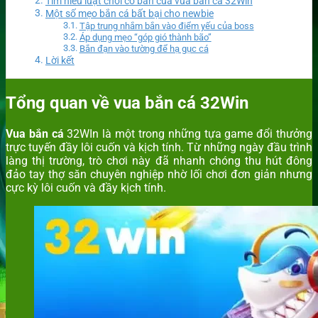
Tìm hiểu luật chơi cơ bản của vua bắn cá 32Win
Một số mẹo bắn cá bất bại cho newbie
Tập trung nhắm bắn vào điểm yếu của boss
Áp dụng mẹo “góp gió thành bão”
Bắn đạn vào tường để hạ gục cá
Lời kết
Tổng quan về vua bắn cá 32Win
Vua bắn cá
32WIn là một trong những tựa game đổi thưởng
trực tuyến đầy lôi cuốn và kịch tính. Từ những ngày đầu trình
làng thị trường, trò chơi này đã nhanh chóng thu hút đông
đảo tay thợ săn chuyên nghiệp nhờ lối chơi đơn giản nhưng
cực kỳ lôi cuốn và đầy kịch tính.