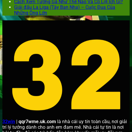
Cách Xem Tướng Gà Như Thế Nào Và Có Lợi Ích Gì?
Giải đấu La Liga (Tây Ban Nha) – Cuộc Đua Của
Những Ông Lớn
32win
|
qqr7wme.uk.com
là nhà cái uy tín toàn cầu, nơi giải
trí lý tưởng dành cho anh em đam mê. Nhà cái tự tin là nơi